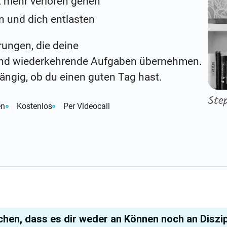
ht mehr verloren gehen
n und dich entlasten
rungen, die deine
nd wiederkehrende Aufgaben übernehmen.
ängig, ob du einen guten Tag hast.
Ste
en
Kostenlos
Per Videocall
chen, dass es dir weder an Können noch an Diszip