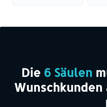
Die
6 Säulen
mu
Wunschkunden an