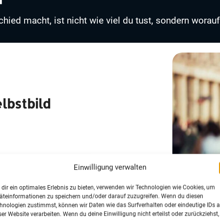
hied macht, ist nicht wie viel du tust, sondern worauf
lbstbild
idest aus Druck und fragst dich,
Einwilligung verwalten
mst. Mit einem klaren Selbstbild
lst und warum. Du entscheidest
dir ein optimales Erlebnis zu bieten, verwenden wir Technologien wie Cookies, um
äteinformationen zu speichern und/oder darauf zuzugreifen. Wenn du diesen
ren und gibst deinem Business die
hnologien zustimmst, können wir Daten wie das Surfverhalten oder eindeutige IDs a
ser Website verarbeiten. Wenn du deine Einwilligung nicht erteilst oder zurückziehst,