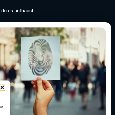
 du es aufbaust.
uf